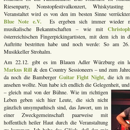
Riesenparty, Nonstopfestivalkonzert, Whiskytastin
Veranstaltet wird es von den im besten Sinne verrückt
Blue Note e.V.
Es ergeben sich immer wieder ne
Christop
musikalische Bekanntschaften – wie mit
österreichischen Fingerpickingartisten, mit dem ich in 
Auftritte bestritten habe und noch werde: So am 26
Musikkeller Strohalm.
Am 22.12. gibt es im Blauen Adler Würzburg ein le
Markus Rill
& den Country Sessioneers – und zum Jahre
Guitar Fight Night
da noch die Bamberger
, die ich 
ansehen wollte. Nun habe ich endlich die Gelegenheit, un
– gleich mal von der Bühne. Wie im richtigen
Leben geben sich hier Leute, die sich nicht
gänzlich unsympathisch sind, das Jawort, um in
einer Zweckgemeinschaft paarweise mit
hoffentlich heiler Haut durch die Veranstaltung
zu kommen. Ich habe das Glück, daß der mir