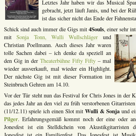
Letztes Jahr haben wir das Musical Spa
gebracht, jetzt läuft Janis, und bei der Rüh
ist das sicher nicht das Ende der Fahnenst
4Souls
Schick sind auch immer die Gigs mit
, einer sehr i
mit
Sonja Tonn, Wulli Wullschläger
un
d
Christian Poellmann. Auch dieses Jahr waren
tolle Sachen dabei – ich denke da speziell an
den Gig in der
Theaterbühne Fifty Fifty
– mal
wieder ausverkauft, mal wieder ein Highlight.
Der nächste Gig ist mit dieser Formation im
Steinbruch Gehren am 14.10.
Vor der Tür steht nun das Festival for Chris Jones in der 
das jedes Jahr an den viel zu früh verstorbenen Gitarristen
Wulli & Sonja
(11/12.11) spiele ich einen Slot mit
und ei
Pilger
. Erfahrungsgemäß kommt noch der eine oder an
Jonesfest ist ein Stelldichein von Akustikgitarristen
Jonesfest ist ein Familienfest. Das Jonesfest ist Musik