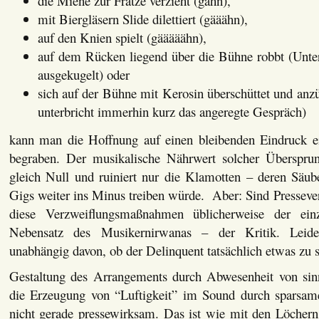
die Miene zur Fratze verzieht (gähn),
mit Biergläsern Slide dilettiert (gääähn),
auf den Knien spielt (gääääähn),
auf dem Rücken liegend über die Bühne robbt (Unte
ausgekugelt) oder
sich auf der Bühne mit Kerosin überschüttet und anzü
unterbricht immerhin kurz das angeregte Gespräch)
kann man die Hoffnung auf einen bleibenden Eindruck ei
begraben. Der musikalische Nährwert solcher Übersprun
gleich Null und ruiniert nur die Klamotten – deren Säub
Gigs weiter ins Minus treiben würde. Aber: Sind Pressever
diese Verzweiflungsmaßnahmen üblicherweise der ei
Nebensatz des Musikernirwanas – der Kritik. Leide
unabhängig davon, ob der Delinquent tatsächlich etwas zu s
Gestaltung des Arrangements durch Abwesenheit von si
die Erzeugung von “Luftigkeit” im Sound durch sparsames
nicht gerade pressewirksam. Das ist wie mit den Löcher