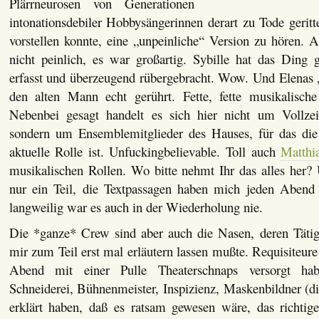
Plärrneurosen von Generationen
intonationsdebiler Hobbysängerinnen derart zu Tode geritt
vorstellen konnte, eine „unpeinliche“ Version zu hören. 
nicht peinlich, es war großartig. Sybille hat das Ding
erfasst und überzeugend rübergebracht. Wow. Und Elenas „
den alten Mann echt gerührt. Fette, fette musikalisch
Nebenbei gesagt handelt es sich hier nicht um Vollzeit
sondern um Ensemblemitglieder des Hauses, für das die
aktuelle Rolle ist. Unfuckingbelievable. Toll auch
Matthi
musikalischen Rollen. Wo bitte nehmt Ihr das alles her? 
nur ein Teil, die Textpassagen haben mich jeden Abend 
langweilig war es auch in der Wiederholung nie.
Die *ganze* Crew sind aber auch die Nasen, deren Tätig
mir zum Teil erst mal erläutern lassen mußte. Requisiteur
Abend mit einer Pulle Theaterschnaps versorgt habe
Schneiderei, Bühnenmeister, Inspizienz, Maskenbildner (d
erklärt haben, daß es ratsam gewesen wäre, das richtige