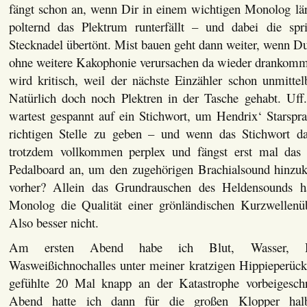
fängt schon an, wenn Dir in einem wichtigen Monolog l
polternd das Plektrum runterfällt – und dabei die spri
Stecknadel übertönt. Mist bauen geht dann weiter, wenn D
ohne weitere Kakophonie verursachen da wieder drankomme
wird kritisch, weil der nächste Einzähler schon unmittel
Natürlich doch noch Plektren in der Tasche gehabt. Uff
wartest gespannt auf ein Stichwort, um Hendrix‘ Starspr
richtigen Stelle zu geben – und wenn das Stichwort 
trotzdem vollkommen perplex und fängst erst mal das
Pedalboard an, um den zugehörigen Brachialsound hinzu
vorher? Allein das Grundrauschen des Heldensounds h
Monolog die Qualität einer grönländischen Kurzwellenüb
Also besser nicht.
Am ersten Abend habe ich Blut, Wasser, Hir
Wasweißichnochalles unter meiner kratzigen Hippieperück
gefühlte 20 Mal knapp an der Katastrophe vorbeiges
Abend hatte ich dann für die großen Klopper hal