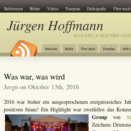
Referenzen
Bilder
Videos
Tourplan
Diskografie
Über mich
Jürgen Hoffmann
ACOUSTIC & ELECTRIC GUI
Startseite
Bilder
Über mich
Tourplan
Disko
Referenzen
Presse
Impressum / Kontakt
Datens
Was war, was wird
Jergn on Oktober 13th, 2016
2016 war bisher ein ausgesprochenen ereignisreiches Ja
positiven Sinne! Ein Highlight war zweifellos das Konze
Group
von
S
Zeichens Drumme