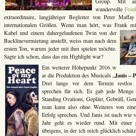
Group. Mit a
wundervolle
Fran
extraordinaire, langjähriger Begleiter von Peter Maffa
internationalen Größen. Wenn man hört, was Frank mit
Kabel und einem
dahergelaufenen Twin von der
Backlinevermietung anstellt, weiss man nach dem
ersten Ton, warum jeder mit ihm spielen möchte.
Sagte ich schon, dass das ein Highlight war?
Ein weiterer Höhepunkt 2016 w
Janis – 
ar die Produktion des Musicals „
Drei lange vor dem Termin restlos 
sprechen für sich. Es gab jede Menge
Standing Ovations, Geplärr, Gebrüll, Get
man kann also ohne Weiteres von eine
Erfolg sprechen. Und Janis ist nach wie v
Jahr geht es wieder rund. Mit einer 
übrigens, in der ich mich glücklich schätz