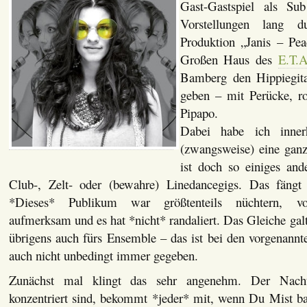
Gast-Gastspiel als Su
Vorstellungen lang d
Produktion „Janis – Pe
Großen Haus des
E.T.A
Bamberg den Hippiegitar
geben – mit Perücke, r
Pipapo.
Dabei habe ich innerh
(zwangsweise) eine gan
ist doch so einiges ande
Club-, Zelt- oder (bewahre) Linedancegigs. Das fäng
*Dieses* Publikum war größtenteils nüchtern, voll
aufmerksam und es hat *nicht* randaliert. Das Gleiche ga
übrigens auch fürs Ensemble – das ist bei den vorgenannt
auch nicht unbedingt immer gegeben.
Zunächst mal klingt das sehr angenehm. Der Nacht
konzentriert sind, bekommt *jeder* mit, wenn Du Mist b