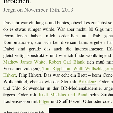
Brötchen.
Jergn on November 13th, 2013
Das Jahr war ein langes und buntes, obwohl es zunächst so 
ob es etwas ruhiger würde. War aber nicht. 80 Gigs mit 
Formationen haben mich ordentlich auf Trab geha
Kombinationen, die sich bei diversen Jams ergeben hab
Dabei sind gerade das auch die interessantesten Erl
gleichzeitig, konstruktiv und wie ich finde wohlklingend
Mathew James White
,
Robert Carl Blank
(ich muß mir 
Vornamen zulegen),
Tom Ripphahn
,
Wulli Wullschläger 
Hilvert
, Filip Hilvert. Das war echt ein Brett – beim Conce
Wolfenbüttel, ebenso wie der Slot mit
Brixelenz
. Oder 
und Udo Schwendler in der BR-Medienakademie, angeh
ärgern. Oder mit
Rudi Madsius und Band
beim Stroha
Laubensession mit
Pilger
und Steff Porzel. Oder oder oder.
Also möchte ich mich