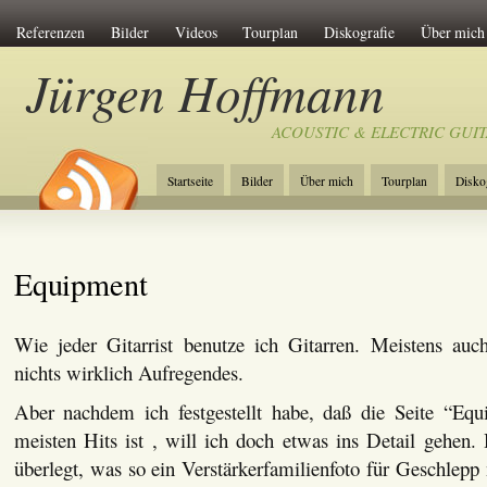
Referenzen
Bilder
Videos
Tourplan
Diskografie
Über mich
Jürgen Hoffmann
ACOUSTIC & ELECTRIC GUI
Startseite
Bilder
Über mich
Tourplan
Disko
Referenzen
Presse
Impressum / Kontakt
Datens
Equipment
Wie jeder Gitarrist benutze ich Gitarren. Meistens auch
nichts wirklich Aufregendes.
Aber nachdem ich festgestellt habe, daß die Seite “Eq
meisten Hits ist , will ich doch etwas ins Detail gehen.
überlegt, was so ein Verstärkerfamilienfoto für Geschlepp n